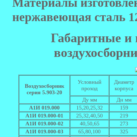
Материалы изготовлен
нержавеющая сталь 1
Габаритные и
воздухосборни
Условный
Диаметр
Воздухосборник
проход
корпуса
серия 5.903-20
Ду мм
Дн мм
А1И 019.000
15,20,25,32
159
А1И 019.000-01
25,32,40,50
219
А1И 019.000-02
40,50,65
273
А1И 019.000-03
65,80,100
325